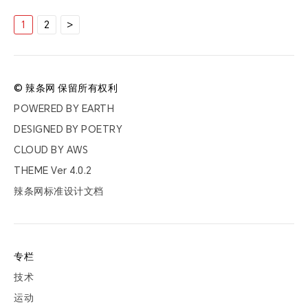
文
1
2
>
章
分
页
© 辣条网 保留所有权利
POWERED BY
EARTH
DESIGNED BY
POETRY
CLOUD BY
AWS
THEME Ver
4.0.2
辣条网标准设计文档
专栏
技术
运动