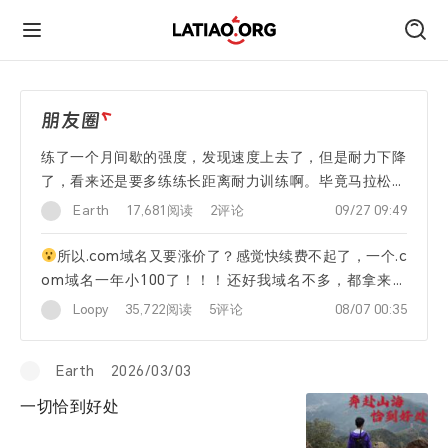
首页
朋友圈
练了一个月间歇的强度，发现速度上去了，但是耐力下降
了，看来还是要多练练长距离耐力训练啊。毕竟马拉松是
个长距离的有氧耐力运动。
Earth
17,681阅读
2评论
09/27 09:49
技术
所以.com域名又要涨价了？感觉快续费不起了，一个.c
旅行
om域名一年小100了！！！还好我域名不多，都拿来收
藏了……
Loopy
35,722阅读
5评论
08/07 00:35
运动
Earth
2026/03/03
跑遍中国
一切恰到好处