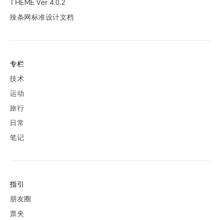
THEME Ver
4.0.2
辣条网标准设计文档
专栏
技术
运动
旅行
日常
笔记
指引
朋友圈
票夹