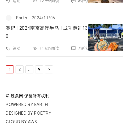
运动
12,995阅读
8评论
Earth
2024/11/06
赛记 | 2024南京高淳半马 | 成功跑进13
0
运动
11,639阅读
7评论
文
1
2
…
9
>
章
分
页
© 辣条网 保留所有权利
POWERED BY
EARTH
DESIGNED BY
POETRY
CLOUD BY
AWS