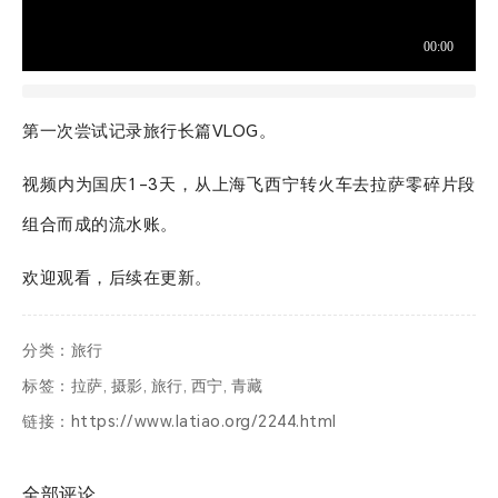
票夹
友邻
第一次尝试记录旅行长篇VLOG。
关于
视频内为国庆1-3天，从上海飞西宁转火车去拉萨零碎片段
组合而成的流水账。
欢迎观看，后续在更新。
分类：
旅行
标签：
拉萨
,
摄影
,
旅行
,
西宁
,
青藏
链接：
https://www.latiao.org/2244.html
全部评论