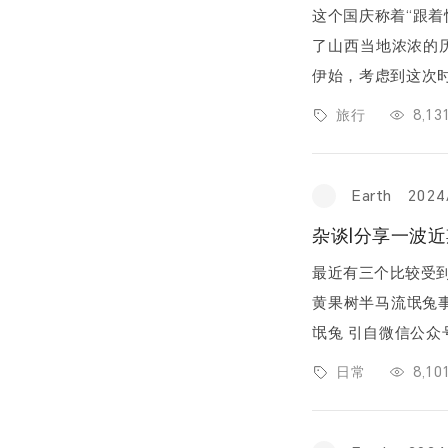
这个国庆称着“跟
了山西当地浓浓的历史
伊始，考虑到这次
n）州、朔州和大同这
旅行
8,1
Earth
2024
杂谈|分享一波
最近有三个比较受到
黄果树半马流氓兔事
氓兔 引自微信公众号”天下跑者“，原文链接：130配速员122完赛，黄果树半
程马拉松惊现超级流氓
日常
8,1