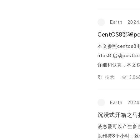
Earth
2024
CentOS8部署pos
本文参照centos8
ntos8 启动post
详细和认真，本文仅复现。 本次环境OS： 1.修改主机名并修
hostnamectl set-h
技术
3,0
Earth
2024
沉浸式开箱之马
谈恋爱可以产生多
以维持8个小时，