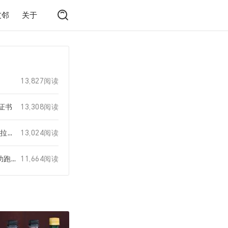
友邻
关于
13,827阅读
证书
13,308阅读
突破 | 保持敬畏——记宛山湖马拉松赛 | 达标大众一级(更新)
13,024阅读
赛记 | 2024南京高淳半马 | 成功跑进130
11,664阅读