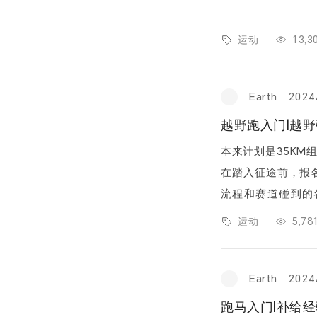
运动
13,
Earth
2024
越野跑入门|越
本来计划是35K
在踏入征途前，报
流程和赛道碰到的各种情
潮，研究了一番，决
运动
5,7
Earth
2024
跑马入门|补给经