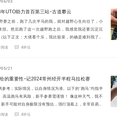
/06/03
24年UTO助力首百第三站-古道攀云
越野赛之前，跑了几次半马的我，就对越野心生向往了，小
拿捏。然后跑了这一次越野跑之后，我感觉我还要沉淀沉
题是“古道攀云｜2...
39阅读
4评论
/05/21
给的重要性-记2024常州经开半程马拉松赛
供参考；实际情况，以自身情况为准。以下的“跑马“均指半
，我不
！新手可能对自身极限没有预估，强行顶着上，非常容易出
5月19日，常州气...
30阅读
4评论