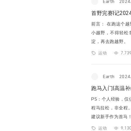
Earth
2024
首野完赛|记20
前言： 在跑这个
小越野，不得轻松
淀，再去跑越野。 （以下正文：大佬看个乐，我比较菜，的确是难到我了）
我寻思这一次官方的主
运动
7,7
Earth
2024
跑马入门|高温补
PS：个人经验，仅
程马拉松，非全程。 高温跑马有风险，新手参赛需谨慎！ 像这种天气
建议新手作为首马
意外。 2024年
运动
9,1