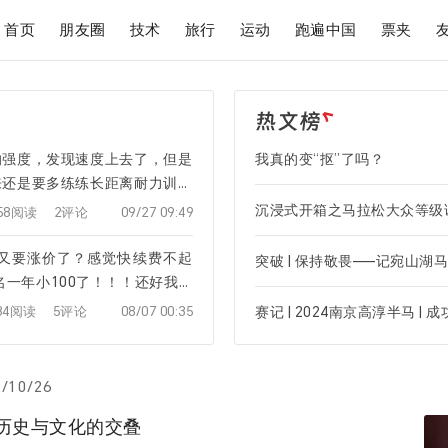
首页
朋友圈
技术
旅行
运动
跑遍中国
票夹
的强度，发现速度上去了，但是
我真的变“抠”了吗？
来还是要多练练长距离耐力训练
是个长距离的有氧耐力运动。
沉浸式开箱之马拉松大众等级
958阅读
2评论
09/27 09:49
名又要涨价了？感觉快续费不起
域名一年小100了！！！还好我域
藏了……
834阅读
5评论
08/07 00:35
/10/26
历史与文化的交叠