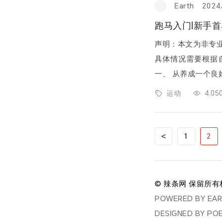
Earth
2024
跑马入门|新手
声明：本文为非专
具体情况需要根据
一、 从养成一个良好的跑步习惯开始 1.
0‘’ 则为6分30秒跑
运动
4,0
文
<
1
2
章
分
页
© 辣条网 保留所有
POWERED BY
EA
DESIGNED BY
PO