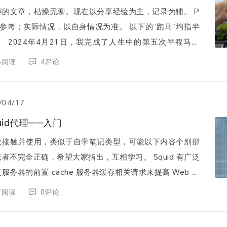
赛的文章，枯燥无聊。现在以分享经验为主，记录为辅。 P
参考；实际情况，以自身情况为准。 以下的“跑马“均指半
半程马拉
松，完赛成绩为：01:34:47； 完赛奖牌 ...
06阅读
4评论
/04/17
quid代理——入门
次接触并使用，类似于自学笔记类型，可能以下内容个别部
完全正确，希望大家指出，互相学习。 Squid 有广泛
务器的前置 cache 服务器缓存相关请求来提高 Web 服
组人共享网络资源...
17阅读
0评论