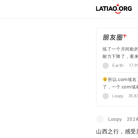
练了一个月间歇
耐力下降了，看
啊。毕竟马拉松
Earth
17,
所以.com域
了，一个.com
名不多，都拿来收
Loopy
35,
Loopy
2024
山西之行，感受