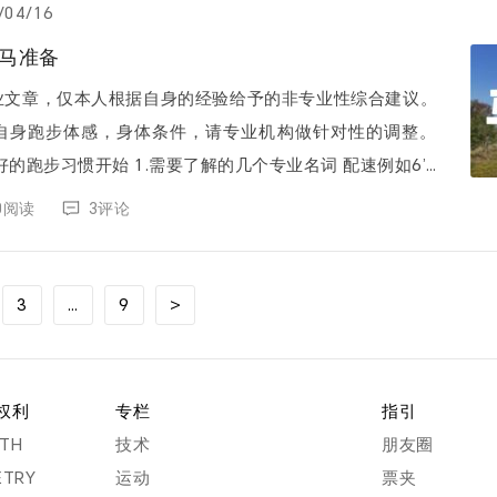
/04/16
首马准备
业文章，仅本人根据自身的经验给予的非专业性综合建议。
自身跑步体感，身体条件，请专业机构做针对性的调整。
需要了解的几个专业名词 配速例如6’3
完一公里所...
50阅读
3评论
3
…
9
>
权利
专栏
指引
RTH
技术
朋友圈
ETRY
运动
票夹