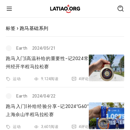
首页
标签 › 跑马基础系列
朋友圈
Earth
2024/05/21
跑马入门|高温补给的重要性-记2024常
技术
州经开半程马拉松赛
运动
9,124阅读
4评论
旅行
Earth
2024/04/22
运动
跑马入门|补给经验分享-记2024″G60″
上海佘山半程马拉松赛
跑遍中国
运动
3,601阅读
4评论