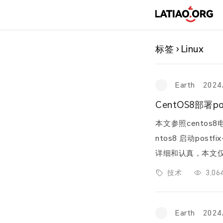
标签 › Linux
Earth
2024
CentOS8部署pos
本文参照centos8
ntos8 启动post
详细和认真，本文仅复现。 本次环境OS： 1.修改主机名并修
hostnamectl set-h
技术
3,0
Earth
2024