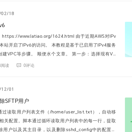
/02/18
v6
ww.latiao.org/1624.html 由于近期AWS对IPv
6的访问。 本教程是基于已启用了IPv4服务
顺便水个文章。 第一步：选择现有VP
R 第二步：添...
94阅读
0评论
/12/01
除SFTP用户
取用户列表文件（/home/user_list.txt），自动移
清理相关配置。脚本通过循环读取用户列表中的每一行，提取
用户以及其主目录，以及删除sshd_config中的配置。