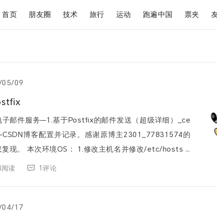
首页
朋友圈
技术
旅行
运动
跑遍中国
票夹
/05/09
tfix
电子邮件服务—1.基于Postfix的邮件发送（超级详细）_ce
fix-CSDN博客配置并记录。感谢原博主2301_77831574的
改/etc/hosts #
ostname tes...
64阅读
1评论
/04/17