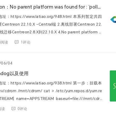
Poller注册Centron：No parent platform was found for : ‘poller1’@’IP’
://www.latiao.org/948.html 本系列暂定共四
44阅读
1评论
/06/04
hdog以及使用
://www.latiao.org/938.html 第一步：挂载本
REAM] name=APPSTREAM baseurl=file:///mnt/cdro
heck=0 enable=1...
阅读
0评论