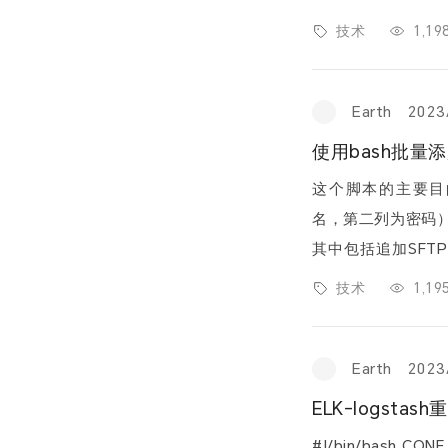
注：部分语法经过调整，
技术
1,1
Earth
2023
使用bash批量添
这个脚本的主要目的是
名，第二列为密码
其中包括追加SFTP
录权限的精细调整。
技术
1,1
Earth
2023
ELK-logsta
#!/bin/bash CONF_FILE="/etc/logstash/conf.d/forti.conf" LOG_DIR="/da