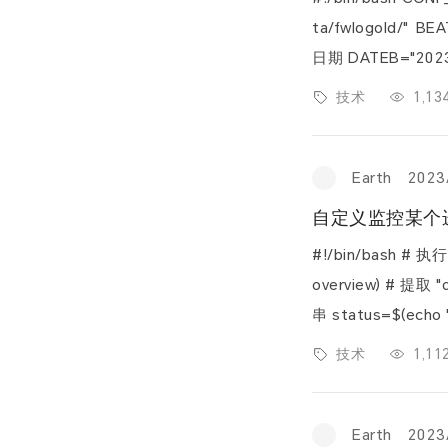
ta/fwlogold/" BEA
日期 DATEB="20230814" # 初始日期 #循环到2023-
技术
1,1
Earth
2023
自定义监控某个
#!/bin/bash # 执行 drbd-overview 命令并获取输出 drbd_output=$(drbd-
overview) # 提取 "drbd-overview"输出结果的第三个位置内容的/前面的字符
串 status=$(echo "$dr
状态并返回相应的状态码 
技术
1,1
Earth
2023