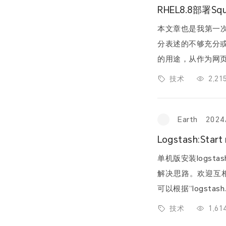
RHEL8.8部署S
本文章也是我第一
分表述的不够充分或者不
的用途，从作为网页服
务器的速度，到为一
技术
2,2
Earth
2024
Logstash:Star
单机版安装logs
解决思路。欢迎互相交流！ 映入眼帘的一片红色，
可以根据“logstash.se
息前往搜索引擎去搜索
技术
1,6