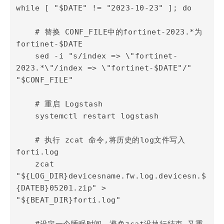
票夹
while [ "$DATE" != "2023-10-23" ]; do

    # 替换 CONF_FILE中的fortinet-2023.*为
友邻
fortinet-$DATE

    sed -i "s/index => \"fortinet-
关于
2023.*\"/index => \"fortinet-$DATE"/" 
"$CONF_FILE"

    # 重启 Logstash

    systemctl restart logstash

    # 执行 zcat 命令,将历史的log文件写入
forti.log

    zcat 
"${LOG_DIR}devicesname.fw.log.devicesn.$
{DATEB}05201.zip" > 
"${BEAT_DIR}forti.log"
