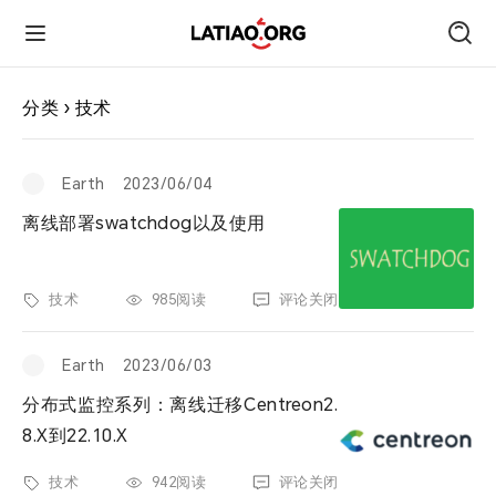
首页
分类 › 技术
朋友圈
Earth
2023/06/04
离线部署swatchdog以及使用
技术
技术
985阅读
评论关闭
旅行
Earth
2023/06/03
运动
分布式监控系列：离线迁移Centreon2.
8.X到22.10.X
跑遍中国
技术
942阅读
评论关闭