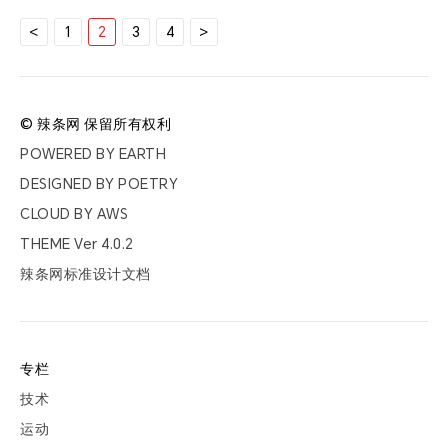
文
<
1
2
3
4
>
章
分
页
© 辣条网 保留所有权利
POWERED BY
EARTH
DESIGNED BY
POETRY
CLOUD BY
AWS
THEME Ver
4.0.2
辣条网标准设计文档
专栏
技术
运动