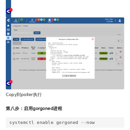
Copy到poller执行
第八步：启用gorgoned进程
systemctl enable gorgoned --now