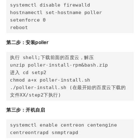
systemctl disable firewalld

hostnamectl set-hostname poller

setenforce 0

reboot
第
二
步：安装
poller
执行 shell;下载前面的百度云，解压

unzip poller-install-rpm&bash.zip

进入 cd setp2

chmod a+x poller-install.sh 

./poller-install.sh (在最开始的百度云下载的
文件XX/step2下执行)
第三步：开机自启
systemctl enable centreon centengine 
centreontrapd snmptrapd