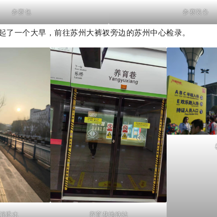
参赛包
参赛装备
日，起了一个大早，前往苏州大裤衩旁边的苏州中心检录。
解质水
养育巷地铁站