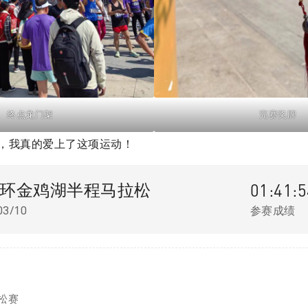
终点龙门架
完赛奖牌
，我真的爱上了这项运动！
01:41:5
环金鸡湖半程马拉松
03/10
参赛成绩
松赛