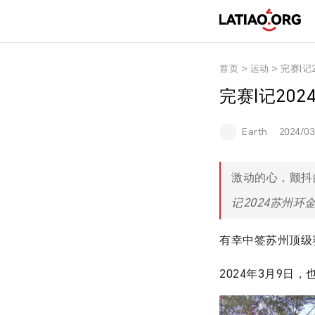
首页
>
运动
>
完赛|记
完赛|记20
Earth
2024/03
激动的心，颤抖
记2024苏州环
有幸中签苏州顶级
2024年3月9