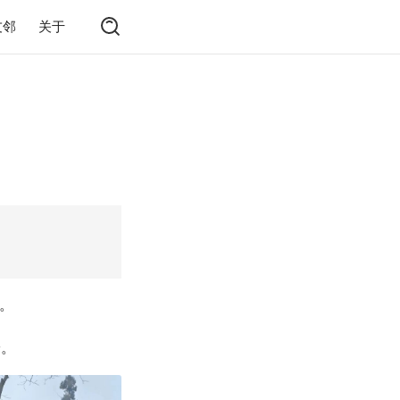
友邻
关于
。
安。