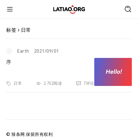
首页
标签 › 日常
朋友圈
Earth
2021/09/01
序
技术
日常
2,752阅读
7评论
旅行
运动
跑遍中国
© 辣条网 保留所有权利