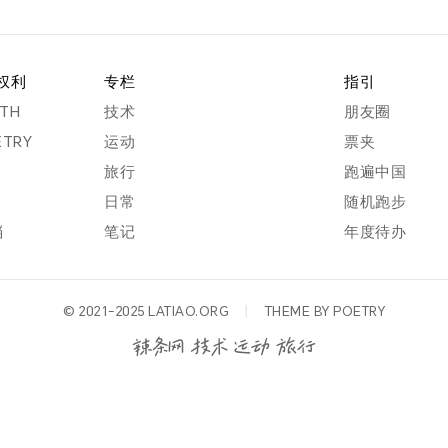
权利
专栏
指引
RTH
技术
朋友圈
ETRY
运动
票夹
旅行
跑遍中国
日常
随机跑步
档
笔记
年度待办
© 2021-2025
LATIAO.ORG
丨
THEME BY
POETRY