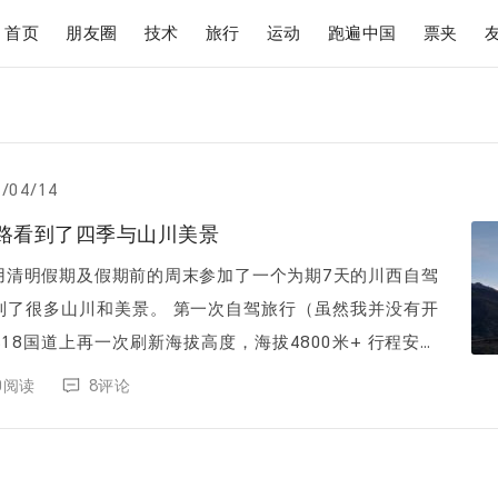
首页
朋友圈
技术
旅行
运动
跑遍中国
票夹
/04/14
路看到了四季与山川美景
用清明假期及假期前的周末参加了一个为期7天的川西自驾
美景。 第一次自驾旅行（虽然我并没有开
8国道上再一次刷新海拔高度，海拔4800米+ 行程安排
从成都出发，前...
50阅读
8评论