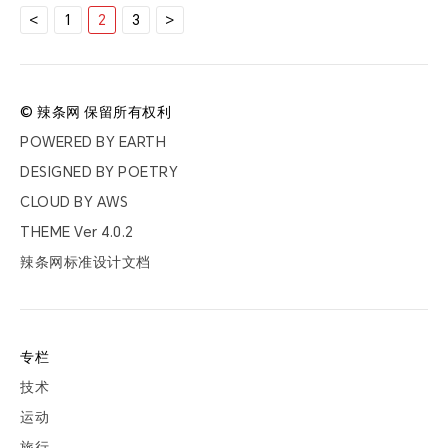
文
<
1
2
3
>
章
分
页
© 辣条网 保留所有权利
POWERED BY
EARTH
DESIGNED BY
POETRY
CLOUD BY
AWS
THEME Ver
4.0.2
辣条网标准设计文档
专栏
技术
运动
旅行