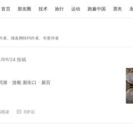
首页
朋友圈
技术
旅行
运动
跑遍中国
票夹
主题作者、辣条网特约作者、年更作者
2/09/24 投稿
牛首山 · 佛顶宫 玄武湖 · 游船 新街口 · 新百
88阅读
0评论