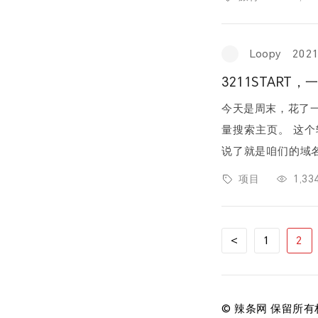
Loopy
202
3211STAR
今天是周末，花了
量搜索主页。 这个轻量浏览器起始页被命名为3211START，3211就不用多
说了就是咱们的域名
计时开始的感觉，哈
项目
1,3
文
<
1
2
章
分
页
© 辣条网 保留所有